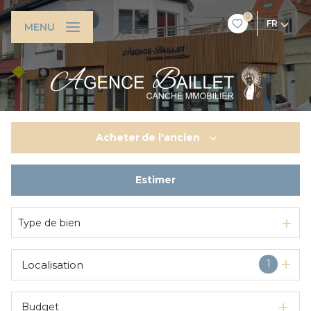
0
FR
MENU
Acheter
de l'ancien
Estimer
De l'ancien
Type de bien
1
Localisation
Budget