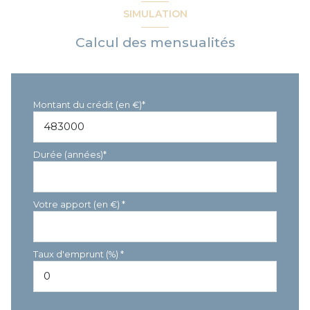
SIMULATION
Calcul des mensualités
Montant du crédit (en €)*
Durée (années)*
Votre apport (en €) *
Taux d'emprunt (%) *